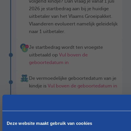
volgend kindje? Dan vraag je vanaf 1 juli
2026 je startbedrag aan bij je huidige
uitbetaler van het Vlaams Groeipakket.
Vlaanderen evolueert namelijk geleidelijk
naar 1 uitbetaler.
Je startbedrag wordt ten vroegste
uitbetaald op
Vul boven de
geboortedatum in
De vermoedelijke geboortedatum van je
kindje is
Vul boven de geboortedatum in
Je hebt recht op het Vlaams Groeipakket
vanaf
Vul boven de geboortedatum in
(hiervoor hoef je niets meer te doen)
Deze website maakt gebruik van cookies