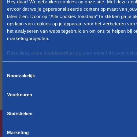
Hey daar! We gebruiken cookies op onze site. Met deze coo
Je Vlaams Groeipakket wordt voor de
ervoor dat we je gepersonaliseerde content op maat van jou
eerste keer uitbetaald tegen
Vul boven
laten zien. Door op “Alle cookies toestaan” te klikken ga je 
de geboortedatum in
opslaan van cookies op je apparaat voor het verbeteren van 
het analyseren van websitegebruik en om ons te helpen bij 
Je ontvangt daarna je Vlaams
marketingprojecten.
Groeipakket elke maand
Raadpleeg
onze cookieverklaring
voor meer info over welk
gebruiken.
Startbedrag aanvragen
T
Noodzakelijk
o
e
s
Voorkeuren
t
e
m
Statistieken
m
i
Marketing
n