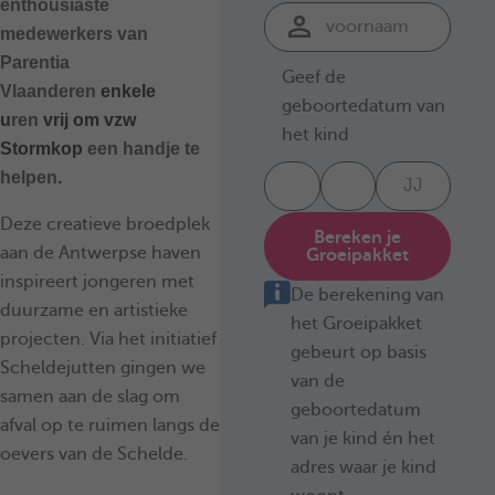
enthousiaste
medewerkers van
Parentia
Geef de
Vlaanderen
enkele
geboortedatum van
u
ren
vrij om vzw
het kind
Stormkop
een handje te
helpen
.
Deze creatieve broedplek
Bereken je
aan de Antwerpse haven
Groeipakket
inspireert jongeren met
De berekening van
duurzame en artistieke
het Groeipakket
projecten. Via het initiatief
gebeurt op basis
Scheldejutten gingen we
van de
samen aan de slag om
geboortedatum
afval op te ruimen langs de
van je kind én het
oevers van de Schelde.
adres waar je kind