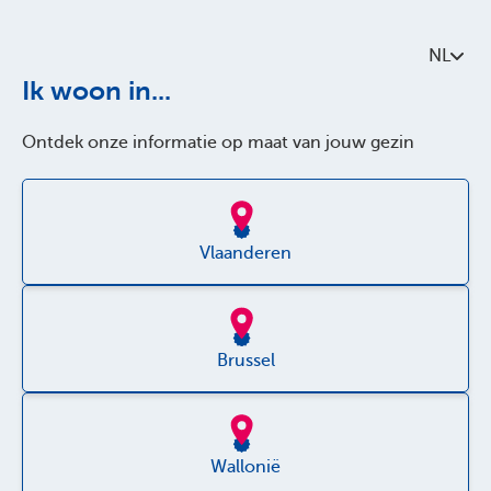
Contacteer ons
NL
Over Parentia
Ik woon in...
Kwaliteitsbeleid
Ontdek onze informatie op maat van jouw gezin
Toegankelijkheid
Jobs
Vlaanderen
Brussel
Disclaimer
Wallonië
Privacy policy