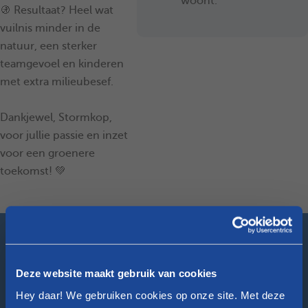
woont.
🚯 Resultaat? Heel wat
vuilnis minder in de
natuur, een sterker
teamgevoel en kinderen
met extra milieubesef.
Dankjewel, Stormkop,
voor jullie passie en inzet
voor een groenere
toekomst! 💚
Zoek het dichtstbijzijnde
kantoor
Deze website maakt gebruik van cookies
Geef je postcode of woonplaats in
Hey daar! We gebruiken cookies op onze site. Met deze