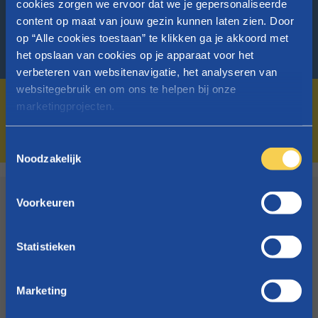
cookies zorgen we ervoor dat we je gepersonaliseerde
content op maat van jouw gezin kunnen laten zien. Door
op “Alle cookies toestaan” te klikken ga je akkoord met
Zoek kantoor
het opslaan van cookies op je apparaat voor het
verbeteren van websitenavigatie, het analyseren van
websitegebruik en om ons te helpen bij onze
Ook voor het plannen van een videochat of
marketingprojecten.
gesprek zoek je eerst naar een kantoor in je
buurt!
Raadpleeg
onze cookieverklaring
voor meer info over
T
welke cookies we gebruiken.
Noodzakelijk
o
e
s
Stel je vraag online
Voorkeuren
t
e
Vul ons formulier in en wij komen zo snel mogelijk bij
m
Statistieken
je terug!
m
i
Marketing
Ga naar het contactformulier
n
g