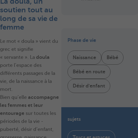
La doula, un
soutien tout au
long de sa vie de
femme
Phase de vie
Le mot « doula » vient du
grec et signifie
« servante ». La
doula
Naissance
Bébé
porte l’espace des
Bébé en route
différents passages de la
vie, de la naissance à la
Désir d'enfant
mort.
Bien qu’elle
accompagne
les femmes
et leur
entourage
sur toutes les
sujets
périodes de la vie -
puberté, désir d’enfant,
Trucs et astuces
grossesse, naissance,