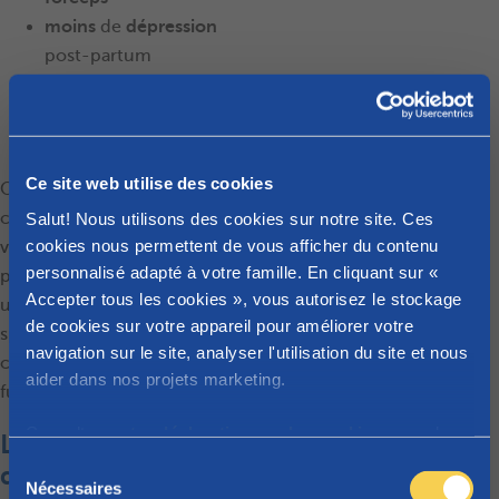
moins
de
dépression
post-partum
une meilleure
expérience de
l’allaitement
Ce site web utilise des cookies
Outre l’accompagnement
classique de la grossesse,
Salut! Nous utilisons des cookies sur notre site. Ces
cookies nous permettent de vous afficher du contenu
votre doula se fera un
personnalisé adapté à votre famille. En cliquant sur «
plaisir de vous organiser
Accepter tous les cookies », vous autorisez le stockage
un
blessing way
, cette fête
de cookies sur votre appareil pour améliorer votre
spirituelle qui vous est
navigation sur le site, analyser l'utilisation du site et nous
consacrée en tant que
aider dans nos projets marketing.
future maman.
Consultez
notre déclaration sur les cookies
pour plus
Le principe de la
d'informations sur les cookies que nous utilisons.
S
doula vous a
Nécessaires
é