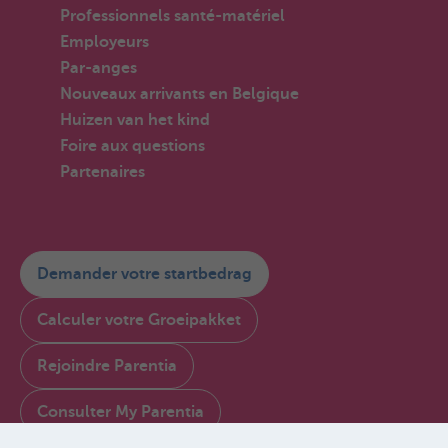
Professionnels santé-matériel
Employeurs
Par-anges
Nouveaux arrivants en Belgique
Huizen van het kind
Foire aux questions
Partenaires
Demander votre startbedrag
Calculer votre Groeipakket
Rejoindre Parentia
Consulter My Parentia