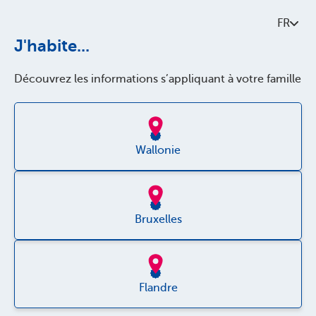
Contactez-nous
FR
À propos de Parentia
J'habite...
Politque de qualité
Découvrez les informations s’appliquant à votre famille
Accessibilité
Jobs
Wallonie
Bruxelles
Disclaimer
Vie privée
Flandre