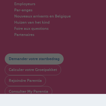
Employeurs
Par-anges
Nouveaux arrivants en Belgique
Huizen van het kind
Foire aux questions
Partenaires
Demander votre startbedrag
Calculer votre Groeipakket
Rejoindre Parentia
Consulter My Parentia
Contactez-nous