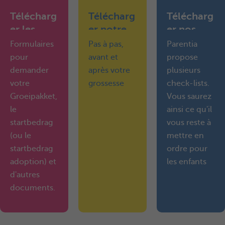
Télécharg
Télécharg
Télécharg
er les
er notre
er nos
formulair
guide
check-
Formulaires
Pas à pas,
Parentia
es
pratique
lists
pour
avant et
propose
demander
après votre
plusieurs
votre
grossesse
check-lists.
Groeipakket,
Vous saurez
le
ainsi ce qu'il
startbedrag
vous reste à
(ou le
mettre en
startbedrag
ordre pour
adoption) et
les enfants
d'autres
documents.