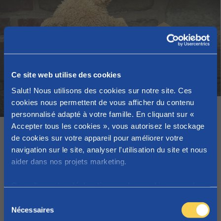
Ce site web utilise des cookies
Salut! Nous utilisons des cookies sur notre site. Ces
cookies nous permettent de vous afficher du contenu
Article
personnalisé adapté à votre famille. En cliquant sur «
Accepter tous les cookies », vous autorisez le stockage
Une nouvelle habitation ? Chouette !
de cookies sur votre appareil pour améliorer votre
Parentia vous aide afin que tout se déroule
navigation sur le site, analyser l'utilisation du site et nous
en douceur !
aider dans nos projets marketing.
Familles
Trucs et astuces
Consultez
notre déclaration sur les cookies
pour plus
d'informations sur les cookies que nous utilisons.
S
Nécessaires
é