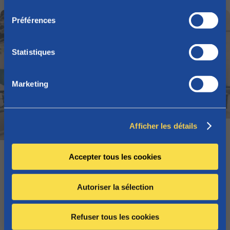
l
e
Préférences
c
t
i
Statistiques
o
n
Marketing
d
u
c
Afficher les détails
o
Article
n
s
Qu'est-ce que l'assurance “Logement
Accepter tous les cookies
e
garanti” ?
n
Autoriser la sélection
t
e
Familles
Finances
m
Refuser tous les cookies
e