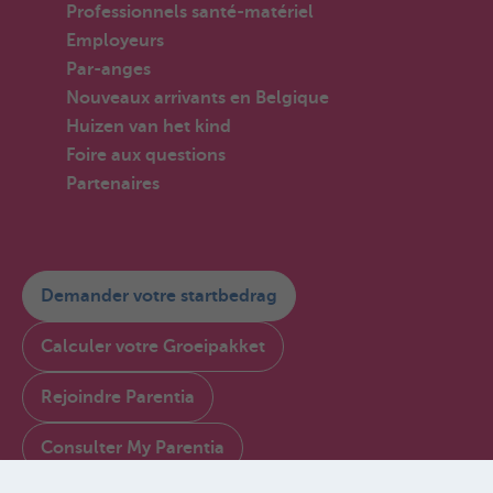
Professionnels santé-matériel
Employeurs
Par-anges
Nouveaux arrivants en Belgique
Huizen van het kind
Foire aux questions
Partenaires
Demander votre startbedrag
Calculer votre Groeipakket
Rejoindre Parentia
Consulter My Parentia