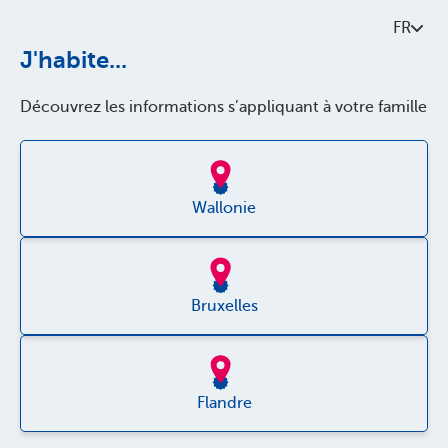
Contactez-nous
FR
À propos de Parentia
J'habite...
Politque de qualité
Découvrez les informations s’appliquant à votre famille
Accessibilité
Jobs
Wallonie
Bruxelles
Disclaimer
Vie privée
Flandre