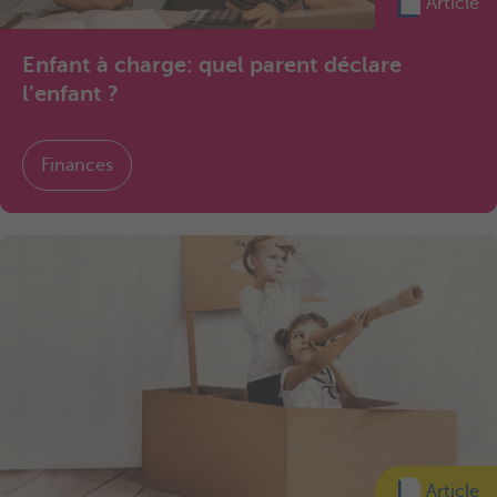
Article
Enfant à charge: quel parent déclare
l’enfant ?
Finances
Article