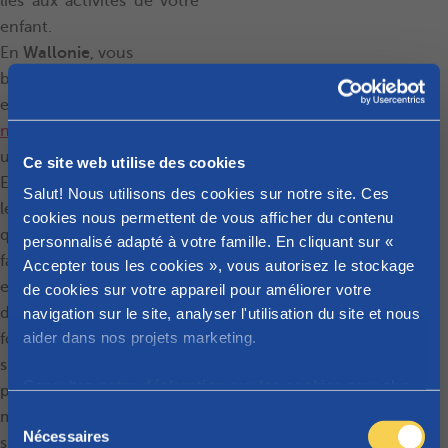
liés aux activités de votre
enfant.
En
Wallonie
, vous
bénéficiez pour chaque
enfant d’une
prime de
naissance
unique de 1.395,02 euros.
Ce site web utilise des cookies
Ensuite, vous toucherez
Salut! Nous utilisons des cookies sur notre site. Ces
les allocations familiales
cookies nous permettent de vous afficher du contenu
qui vous permettront de
personnalisé adapté à votre famille. En cliquant sur «
faire face aux dépenses
Accepter tous les cookies », vous autorisez le stockage
engendrées par les loisirs
de cookies sur votre appareil pour améliorer votre
de votre enfant. En
navigation sur le site, analyser l'utilisation du site et nous
aider dans nos projets marketing.
fonction de votre
situation, vous
Consultez
notre déclaration sur les cookies
pour plus
pourrez même éventuelle
d'informations sur les cookies que nous utilisons.
S
ment prétendre à des
Nécessaires
é
suppléments. Adhérez