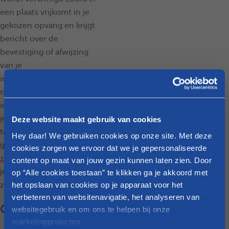
een plaats vrijkomt in je
gekozen opvang en krijgt
bericht over de
bevestiging of afwijzing
van je
inschrijving. Wanneer een
opvanginitiatief je
inschrijving bevestigt, hoef
je enkel nog het contract
Deze website maakt gebruik van cookies
te ondertekenen en te
Hey daar! We gebruiken cookies op onze site. Met deze
genieten van je
cookies zorgen we ervoor dat we je gepersonaliseerde
zwangerschapsverlof
, tot
content op maat van jouw gezin kunnen laten zien. Door
je kindje zijn eerste stapjes
op “Alle cookies toestaan” te klikken ga je akkoord met
het opslaan van cookies op je apparaat voor het
zet in de crèche.
verbeteren van websitenavigatie, het analyseren van
Goed om weten!
websitegebruik en om ons te helpen bij onze
marketingprojecten.