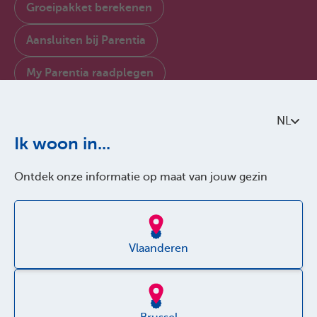
Groeipakket berekenen
Aansluiten bij Parentia
My Parentia raadplegen
Contacteer ons
NL
Over Parentia
Ik woon in...
Kwaliteitsbeleid
Ontdek onze informatie op maat van jouw gezin
Toegankelijkheid
Jobs
Vlaanderen