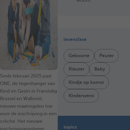
woont.
levensfase
Geboorte
Peuter
Kleuter
Baby
Sinds februari 2025 past
Kindje op komst
ONE, de tegenhanger van
Kind en Gezin in Franstalig
Kinderwens
Brussel en Wallonië,
nieuwe maatregelen toe
voor de inschrijving in een
crèche. Het nieuwe
topics
inschrijvingssysteem