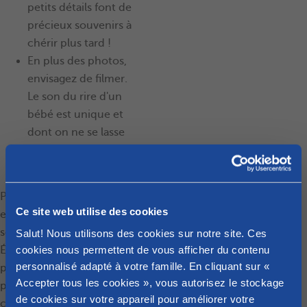
petits détails font de
précieux souvenirs à
chérir plus tard !
En plus des photos,
envisagez de filmer.
Le son du rire d'un
bébé est unique et
dont on ne se lasse
jamais à écouter
encore et encore.
Partagez avec nous votre
Ce site web utilise des cookies
expérience du premier
sourire de votre bébé !
Salut! Nous utilisons des cookies sur notre site. Ces
cookies nous permettent de vous afficher du contenu
Était-ce pendant une
personnalisé adapté à votre famille. En cliquant sur «
partie de cache-cache ou
Accepter tous les cookies », vous autorisez le stockage
peut-être pendant un
de cookies sur votre appareil pour améliorer votre
changement de couche ?