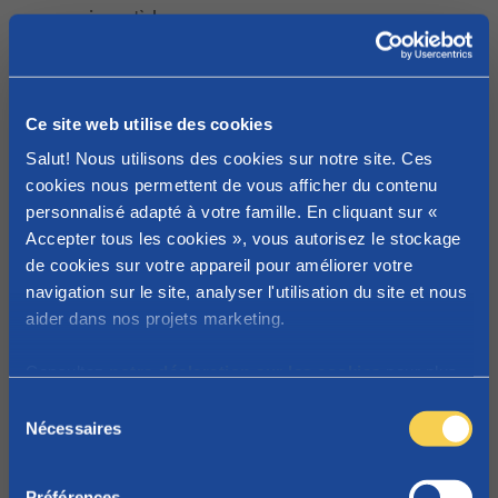
jusqu'à la
semaine
précédant la
date
Ce site web utilise des cookies
d’accoucheme
Salut! Nous utilisons des cookies sur notre site. Ces
nt prévue
.
cookies nous permettent de vous afficher du contenu
Vous êtes
personnalisé adapté à votre famille. En cliquant sur «
écartée du
Accepter tous les cookies », vous autorisez le stockage
travail après
de cookies sur votre appareil pour améliorer votre
votre congé de
navigation sur le site, analyser l'utilisation du site et nous
maternité. Dans
aider dans nos projets marketing.
ce cas, vous
recevez des
Consultez
notre déclaration sur les cookies
pour plus
indemnités
d'informations sur les cookies que nous utilisons.
S
équivalant à
Nécessaires
é
60 % de votre
l
salaire
e
Préférences