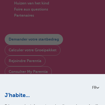
Huizen van het kind
Foire aux questions
Partenaires
Demander votre startbedrag
Calculer votre Groeipakket
Rejoindre Parentia
Consulter My Parentia
Contactez-nous
FR
À propos de Parentia
J'habite...
Politque de qualité