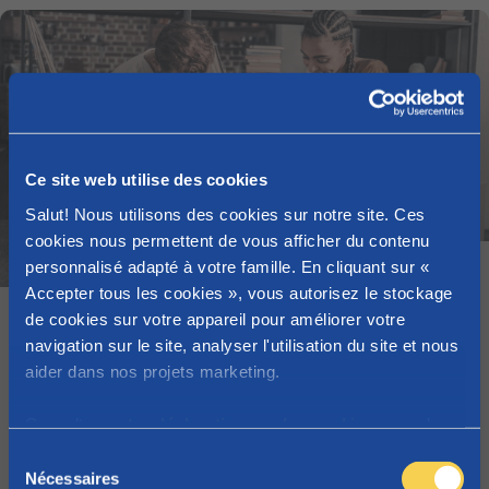
Ce site web utilise des cookies
Salut! Nous utilisons des cookies sur notre site. Ces
cookies nous permettent de vous afficher du contenu
Article
personnalisé adapté à votre famille. En cliquant sur «
Accepter tous les cookies », vous autorisez le stockage
de cookies sur votre appareil pour améliorer votre
Je vais habiter seul(e), ai-je encore droit
navigation sur le site, analyser l'utilisation du site et nous
aux allocations familiales ou au
aider dans nos projets marketing.
Groeipakket ?
Groeipakket
Consultez
notre déclaration sur les cookies
pour plus
d'informations sur les cookies que nous utilisons.
S
Nécessaires
é