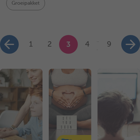
Groeipakket
..
1
2
3
4
9
.