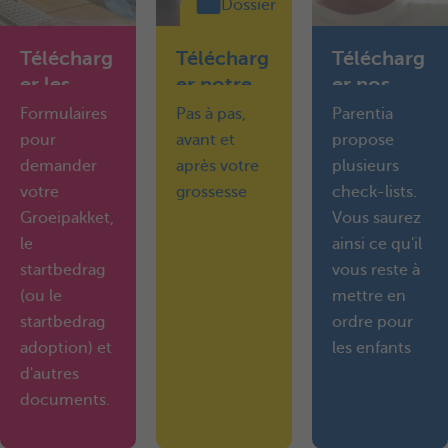
Dossier
Télécharg
Télécharg
Télécharg
er les
er notre
er nos
formulair
guide
check-
Formulaires
Pas à pas,
Parentia
es
pratique
lists
pour
avant et
propose
demander
après votre
plusieurs
votre
grossesse
check-lists.
Groeipakket,
Vous saurez
le
ainsi ce qu'il
startbedrag
vous reste à
(ou le
mettre en
startbedrag
ordre pour
adoption) et
les enfants
d'autres
documents.