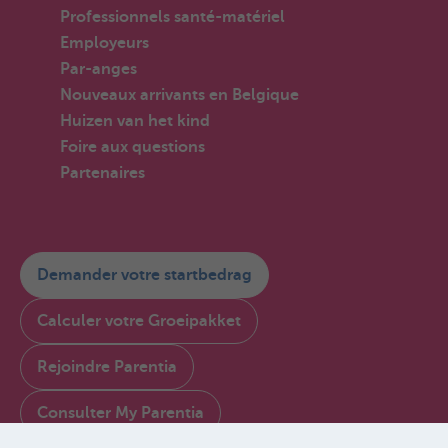
Professionnels santé-matériel
Employeurs
Par-anges
Nouveaux arrivants en Belgique
Huizen van het kind
Foire aux questions
Partenaires
Demander votre startbedrag
Calculer votre Groeipakket
Rejoindre Parentia
Consulter My Parentia