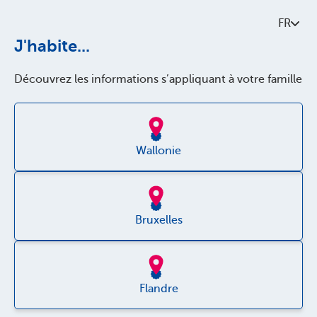
Contactez-nous
FR
À propos de Parentia
J'habite...
Politque de qualité
Découvrez les informations s’appliquant à votre famille
Accessibilité
Jobs
Wallonie
Bruxelles
Disclaimer
Flandre
Vie privée