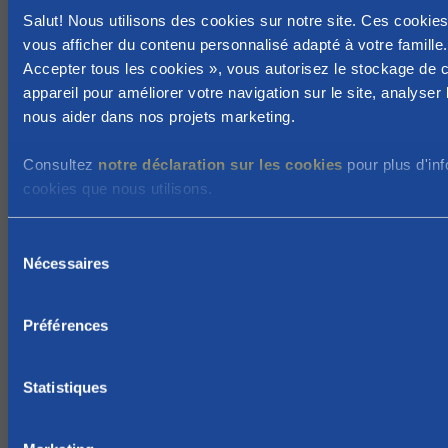
t
Salut! Nous utilisons des cookies sur notre site. Ces cookie
a
vous afficher du contenu personnalisé adapté à votre famille.
l
Accepter tous les cookies », vous autorisez le stockage de 
e
appareil pour améliorer votre navigation sur le site, analyser l'
,
nous aider dans nos projets marketing.
e
l
Consultez
notre déclaration sur les cookies
pour plus d'inf
l
cookies que nous utilisons.
e
p
S
Nécessaires
e
é
l
u
e
t
Préférences
c
a
t
v
i
Statistiques
o
o
i
n