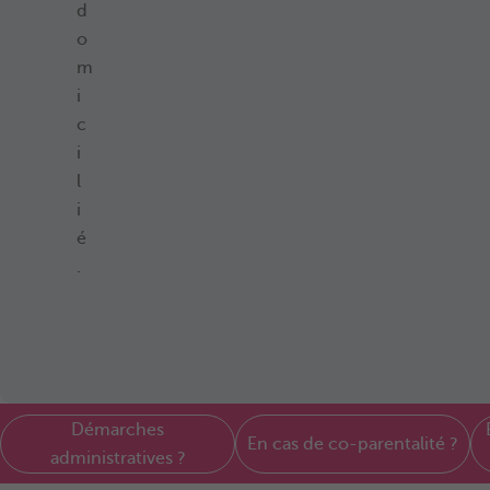
d
o
m
i
c
i
l
i
é
.
Démarches
En cas de co-parentalité ?
administratives ?