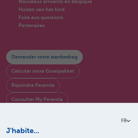
Nouveaux arrivants en Belgique
Huizen van het kind
Foire aux questions
Partenaires
Demander votre startbedrag
Calculer votre Groeipakket
Rejoindre Parentia
Consulter My Parentia
Contactez-nous
FR
À propos de Parentia
J'habite...