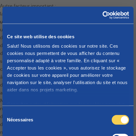
Autre facteur important :
la présence d’
un frère ou
une sœur
plus jeune. Pour
un enfant, il est plus
Ce site web utilise des cookies
difficile de porter une
double responsabilité que
Salut! Nous utilisons des cookies sur notre site. Ces
de s’assumer tout
cookies nous permettent de vous afficher du contenu
personnalisé adapté à votre famille. En cliquant sur «
seul. Douze ans,
Accepter tous les cookies », vous autorisez le stockage
c’est un
âge clé
: à cet
de cookies sur votre appareil pour améliorer votre
âge, la plupart des enfants
navigation sur le site, analyser l'utilisation du site et nous
développent un sens plus
aider dans nos projets marketing.
aigu des responsabilités.
Mais cela
Consultez
notre déclaration sur les cookies
pour plus
ne signifie pas qu’ils sont
d'informations sur les cookies que nous utilisons.
S
déjà capables
Nécessaires
é
de s’occuper des autres
l
membres de la fratrie.
e