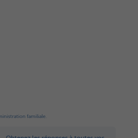
nistration familiale.
Obtenez les réponses à toutes vos