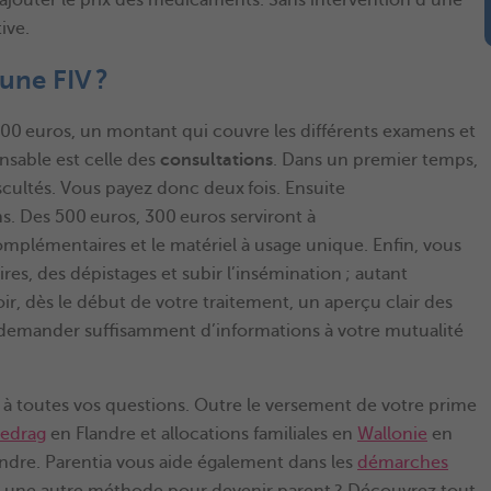
tive.
une FIV ?
00 euros, un montant qui couvre les différents examens et
nsable est celle des
consultations
. Dans un premier temps,
scultés. Vous payez donc deux fois. Ensuite
ns. Des 500 euros, 300 euros serviront à
omplémentaires et le matériel à usage unique. Enfin, vous
es, des dépistages et subir l’insémination ; autant
oir, dès le début de votre traitement, un aperçu clair des
 à demander suffisamment d’informations à votre mutualité
e à toutes vos questions. Outre le versement de votre prime
bedrag
en Flandre et allocations familiales en
Wallonie
en
ndre. Parentia vous aide également dans les
démarches
ez une autre méthode pour devenir parent ? Découvrez tout