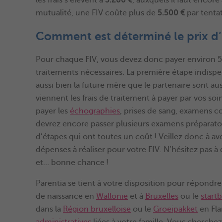
mutualité, une FIV coûte plus de
5.500 €
par tenta
Comment est déterminé le prix d’
Pour chaque FIV, vous devez donc payer environ 5
traitements nécessaires. La première étape indispe
aussi bien la future mère que le partenaire sont au
viennent les frais de traitement à payer par vos soi
payer les
échographies
, prises de sang, examens c
devrez encore passer plusieurs examens préparatoir
d’étapes qui ont toutes un coût ! Veillez donc à av
dépenses à réaliser pour votre FIV. N’hésitez pas
et… bonne chance !
Parentia se tient à votre disposition pour répondr
de naissance en
Wallonie
et à
Bruxelles
ou le
start
dans la
Région bruxelloise
ou le
Groeipakket
en Fla
administratives
liées à votre famille. Vous cherch