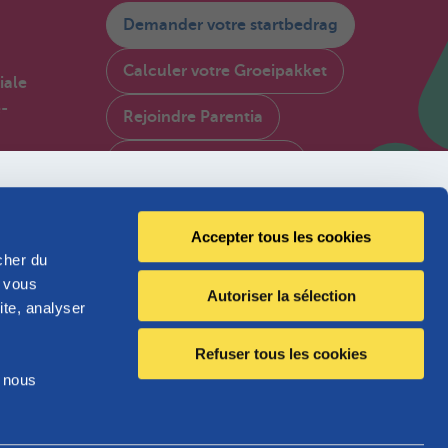
Demander votre startbedrag
Calculer votre Groeipakket
iale
é-
Rejoindre Parentia
Consulter My Parentia
FR
Contactez-nous
en
Accepter tous les cookies
À propos de Parentia
cher du
, vous
Autoriser la sélection
Politque de qualité
ite, analyser
Accessibilité
Refuser tous les cookies
e nous
Jobs
Flandre