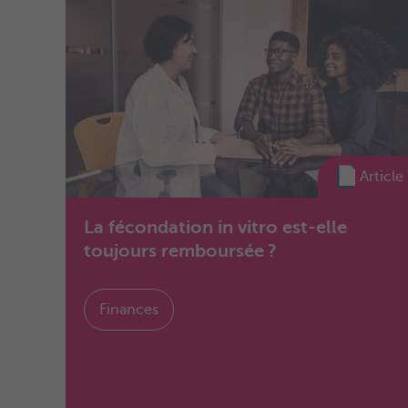
Article
La fécondation in vitro est-elle
toujours remboursée ?
Finances