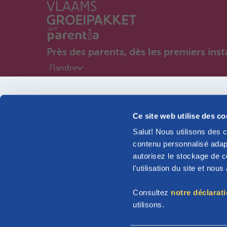
Près des parents, dès les premiers inst
Flandre
Bébé en vue
Ce site web utilise des c
J'habite...
Salut! Nous utilisons des 
contenu personnalisé adapt
Découvrez les informations s’appliquant à votre famille
autorisez le stockage de co
l'utilisation du site et nou
Consultez
notre déclarat
Wallonie
utilisons.