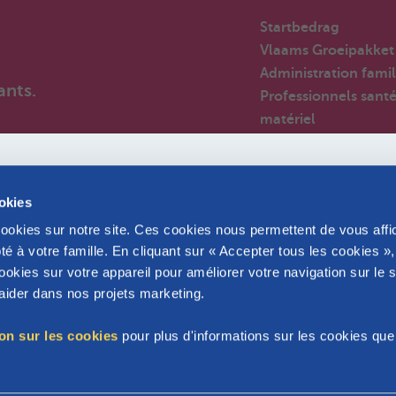
Startbedrag
Vlaams Groeipakket
Administration famil
ants.
Professionnels sant
matériel
Employeurs
Par-anges
Nouveaux arrivants 
ookies
Belgique
cookies sur notre site. Ces cookies nous permettent de vous affi
Huizen van het kind
é à votre famille. En cliquant sur « Accepter tous les cookies »
Foire aux questions
okies sur votre appareil pour améliorer votre navigation sur le s
Partenaires
s aider dans nos projets marketing.
ion sur les cookies
pour plus d'informations sur les cookies qu
Bruxelles