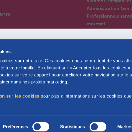
Vlaams Groeipakket
Administration famil
ants.
Professionnels sant
matériel
Employeurs
Par-anges
Nouveaux arrivants 
ookies
Belgique
cookies sur notre site. Ces cookies nous permettent de vous affi
Huizen van het kind
é à votre famille. En cliquant sur « Accepter tous les cookies »
Foire aux questions
okies sur votre appareil pour améliorer votre navigation sur le s
Partenaires
s aider dans nos projets marketing.
ion sur les cookies
pour plus d'informations sur les cookies qu
Bruxelles
Préférences
Statistiques
Market
Disclaimer