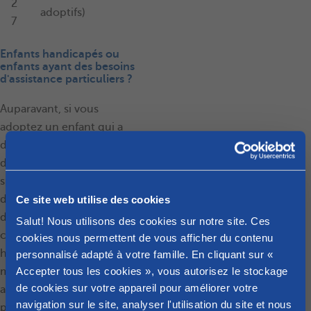
2
adoptifs)
7
Enfants handicapés ou
enfants ayant des besoins
d'assistance particuliers ?
Auparavant, si vous
adoptez un enfant qui a
des besoins
d'accompagnement
spécifiques, le congé
Ce site web utilise des cookies
d'adoption était déjà
doublé à condition que
Salut! Nous utilisons des cookies sur notre site. Ces
cet enfant soit reconnu
cookies nous permettent de vous afficher du contenu
handicapé à 66% au
personnalisé adapté à votre famille. En cliquant sur «
Accepter tous les cookies », vous autorisez le stockage
moins, ou que cet enfant
de cookies sur votre appareil pour améliorer votre
ait un minimum de 4
navigation sur le site, analyser l'utilisation du site et nous
points sur le premier pilier