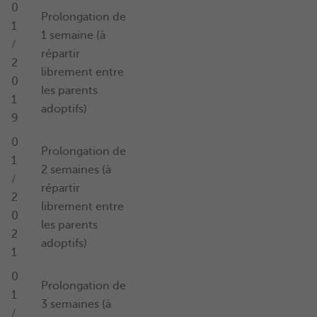
0
Prolongation de
1
1 semaine (à
/
répartir
2
librement entre
0
les parents
1
adoptifs)
9
0
Prolongation de
1
2 semaines (à
/
répartir
2
librement entre
0
les parents
2
adoptifs)
1
0
Prolongation de
1
3 semaines (à
/