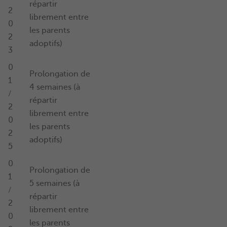
répartir
2
librement entre
0
les parents
2
adoptifs)
3
0
Prolongation de
1
4 semaines (à
/
répartir
2
librement entre
0
les parents
2
adoptifs)
5
0
Prolongation de
1
5 semaines (à
/
répartir
2
librement entre
0
les parents