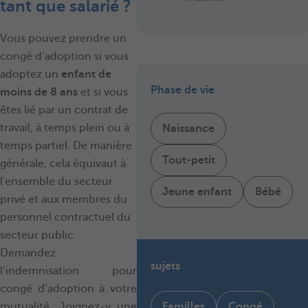
tant que salarié ?
Vous pouvez prendre un
congé d’adoption si vous
adoptez un
enfant de
Phase de vie
moins de 8 ans
et si vous
êtes lié par un contrat de
travail, à temps plein ou à
Naissance
temps partiel. De manière
Tout-petit
générale, cela équivaut à
l'ensemble du secteur
Jeune enfant
Bébé
privé et aux membres du
personnel contractuel du
secteur public.
Demandez
sujets
l’indemnisation pour
congé d’adoption à votre
Familles
Congé
mutualité. Joignez-y une