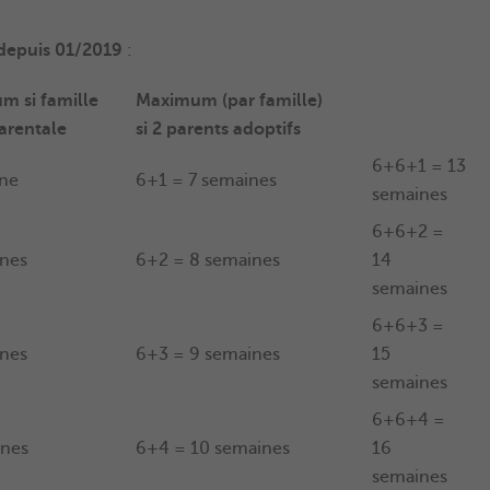
depuis 01/2019
:
m si famille
Maximum (par famille)
rentale
si 2 parents adoptifs
6+6+1 = 13
ine
6+1 = 7 semaines
semaines
6+6+2 =
ines
6+2 = 8 semaines
14
semaines
6+6+3 =
ines
6+3 = 9 semaines
15
semaines
6+6+4 =
ines
6+4 = 10 semaines
16
semaines