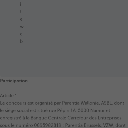
i
t
e
w
e
b
.
Participation
Article 1
Le concours est organisé par Parentia Wallonie, ASBL, dont
le siège social est situé rue Pépin 1A, 5000 Namur et
enregistré à la Banque Centrale Carrefour des Entreprises
sous le numéro 0695982819 ; Parentia Brussels, VZW, dont