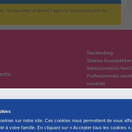
ue, recherchez d'abord l'agence la plus proche de
Startbedrag
Vlaams Groeipakket
Administration famil
ants.
Professionnels sant
matériel
Employeurs
Par-anges
Nouveaux arrivants 
ookies
Belgique
cookies sur notre site. Ces cookies nous permettent de vous affi
Huizen van het kind
é à votre famille. En cliquant sur « Accepter tous les cookies »
Foire aux questions