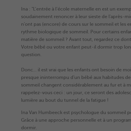
Ina : "L’entrée à l’école maternelle en est un exem
soudainement renoncer à leur sieste de l'après-mid
n'ont pas (encore) de cours sur le sommeil et les en
rythme biologique de sommeil. Pour certains enfan
matière de sommeil ? Avant tout, regardez ce dont 
Votre bébé ou votre enfant peut-il dormir trop l
question.
Donc… il est vrai que les enfants ont besoin de m
presque ininterrompu d'un bébé aux habitudes de s
sommeil changent considérablement au fur et à mesu
rappelez-vous ceci : un jour, ce seront des adolescen
lumière au bout du tunnel de la fatigue !
Ina Van Humbeeck est psychologue du sommeil pour
Grâce à une approche personnelle et à un programm
dormir.