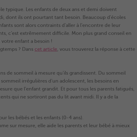
ple typique. Les enfants de deux ans et demi doivent
i, dont ils ont pourtant tant besoin. Beaucoup d'écoles
fants sont alors contraints d'aller à l'encontre de leur
ts, c'est extrêmement difficile. Mon plus grand conseil en
votre enfant a besoin !
ongtemps ? Dans
cet article
, vous trouverez la réponse à cette
oins de sommeil à mesure qu'ils grandissent. Du sommeil
ommeil irrégulières d'un adolescent, les besoins en
re que l'enfant grandit. Et pour tous les parents fatigués,
ts qui ne sortiront pas du lit avant midi. Il y a de la
 les bébés et les enfants (0-4 ans).
e sur mesure, elle aide les parents et leur bébé à mieux