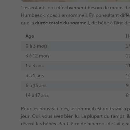
"Les enfants ont effectivement besoin de moins de
Humbeeck, coach en sommeil. En consultant différ
que la
durée totale du sommeil
, de bébé à l'âge de
Âge
H
0 à 3 mois
1
3 à 12 mois
1
1 à 3 ans
1
3 à 5 ans
1
6 à 13 ans
9
14 à 17 ans
8
Pour les nouveau-nés, le sommeil est un travail à
jour. Oui, vous avez bien lu. La plupart du temps, i
rêvent les bébés. Peut-être de biberons de lait géant