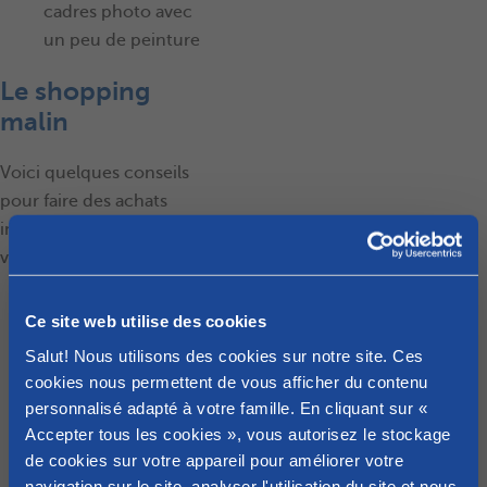
cadres photo avec
un peu de peinture
Le shopping
malin
Voici quelques conseils
pour faire des achats
intelligents et maîtriser
votre budget :
Comparez les prix en
Ce site web utilise des cookies
ligne et en magasin
Salut! Nous utilisons des cookies sur notre site. Ces
N’hésitez pas à
cookies nous permettent de vous afficher du contenu
acheter d’occasion
personnalisé adapté à votre famille. En cliquant sur «
(un bon nettoyage et
Accepter tous les cookies », vous autorisez le stockage
c’est reparti)
de cookies sur votre appareil pour améliorer votre
Rejoignez des
navigation sur le site, analyser l'utilisation du site et nous