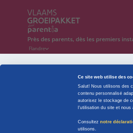
Près des parents, dès les premiers inst
Flandre
Bébé en vue
Ce site web utilise des c
Je suis...
Salut! Nous utilisons des 
contenu personnalisé adapt
Découvrez les informations s’appliquant à votre famille
autorisez le stockage de co
l'utilisation du site et nou
Consultez
notre déclarat
Bébé en vue
utilisons.