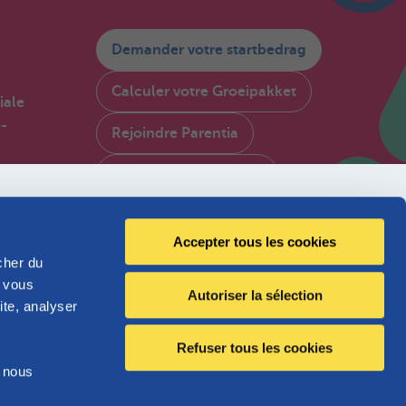
Demander votre startbedrag
Calculer votre Groeipakket
iale
é-
Rejoindre Parentia
Consulter My Parentia
FR
Contactez-nous
en
Accepter tous les cookies
À propos de Parentia
cher du
, vous
Autoriser la sélection
Politque de qualité
ite, analyser
Accessibilité
Refuser tous les cookies
e nous
Jobs
Pas affilié(e) à Parentia