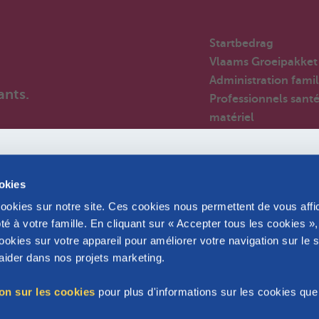
Startbedrag
Vlaams Groeipakket
Administration famil
ants.
Professionnels sant
matériel
Employeurs
Par-anges
Nouveaux arrivants 
ookies
Belgique
cookies sur notre site. Ces cookies nous permettent de vous affi
Huizen van het kind
é à votre famille. En cliquant sur « Accepter tous les cookies »
Foire aux questions
okies sur votre appareil pour améliorer votre navigation sur le s
Partenaires
s aider dans nos projets marketing.
ion sur les cookies
pour plus d'informations sur les cookies qu
Affilié(e) à Parentia