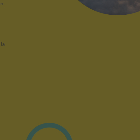
en
 la