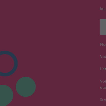
En 
Nou
Vot
L’é
Vot
que
Si 