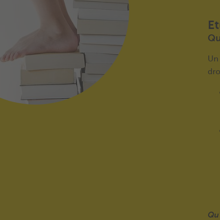
Et
Qu
Un 
dro
Qu'