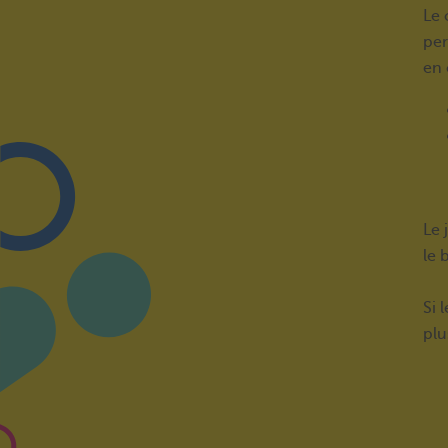
Le 
per
en 
Le 
le 
Si 
plu