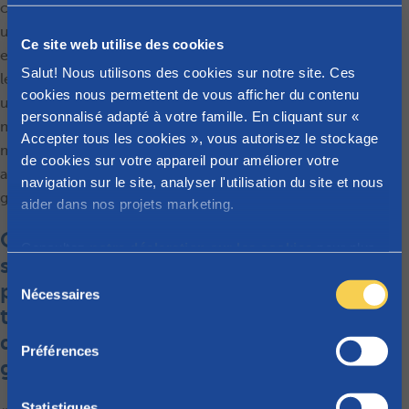
contre la maladie suite à
une précédente infection
Ce site web utilise des cookies
et sans même qu’elles ne
Salut! Nous utilisons des cookies sur notre site. Ces
le sachent. Cependant,
cookies nous permettent de vous afficher du contenu
une bonne hygiène des
personnalisé adapté à votre famille. En cliquant sur «
mains reste cruciale, de
Accepter tous les cookies », vous autorisez le stockage
même qu’un bon régime
de cookies sur votre appareil pour améliorer votre
alimentaire durant la
navigation sur le site, analyser l'utilisation du site et nous
grossesse. »
aider dans nos projets marketing.
Quels aliments
Consultez
notre déclaration sur les cookies
pour plus
sont à proscrire
d'informations sur les cookies que nous utilisons.
S
pour éviter la
Nécessaires
é
toxoplasmose
l
durant la
e
Préférences
c
grossesse ?
t
i
Statistiques