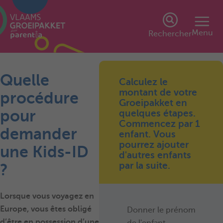
Menu
Rechercher
Quelle
Calculez le
montant de votre
procédure
Groeipakket en
pour
quelques étapes.
Commencez par 1
demander
enfant. Vous
pourrez ajouter
une Kids-ID
d'autres enfants
par la suite.
?
Lorsque vous voyagez en
Europe, vous êtes obligé
Donner le prénom
d’être en possession d’une
de l'enfant