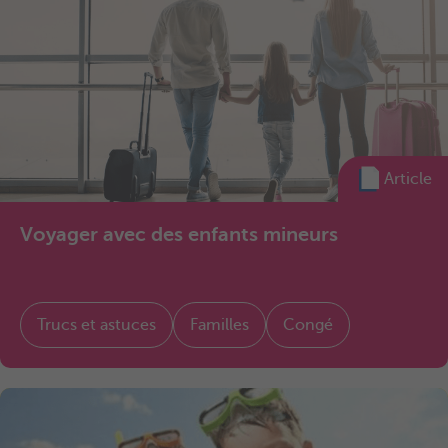
Article
Voyager avec des enfants mineurs
Trucs et astuces
Familles
Congé