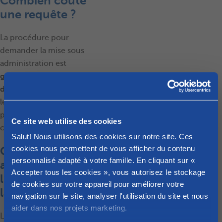
Combien coûte
une requête ?
La procédure pour
demander la mise sous
administration est
gratuite
. Le
certificat de
domicile
est gratuit. Pour
le certificat médical, vous
payez
la consultation
Ce site web utilise des cookies
chez le médecin.
Salut! Nous utilisons des cookies sur notre site. Ces
cookies nous permettent de vous afficher du contenu
Que se passe-t-il
personnalisé adapté à votre famille. En cliquant sur «
après
Accepter tous les cookies », vous autorisez le stockage
l’introduction de
de cookies sur votre appareil pour améliorer votre
la requête ?
navigation sur le site, analyser l'utilisation du site et nous
aider dans nos projets marketing.
Le juge de paix
vérifie
qu’il