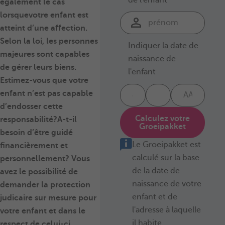
également le cas
lorsque
votre enfant est
atteint d’une affection.
Selon la loi, les personnes
Indiquer la date de
majeures sont capables
naissance de
de gérer leurs biens.
l'enfant
Estimez-vous que votre
enfant n’est pas capable
d’endosser cette
Calculez votre
responsabilité?
A-t-il
Groeipakket
besoin d’être guidé
Le Groeipakket est
financièrement et
calculé sur la base
personnellement? Vous
de la date de
avez le possibilité de
naissance de votre
demander la protection
enfant et de
judicaire sur mesure pour
l'adresse à laquelle
votre enfant et dans le
il habite.
respect de celui-ci.