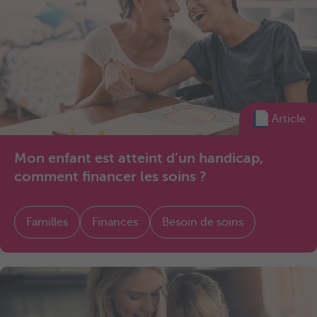
Article
Mon enfant est atteint d’un handicap,
comment financer les soins ?
Familles
Finances
Besoin de soins