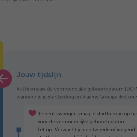
Jouw tijdslijn
Vul hiernaast de vermoedelijke geboortedatum (DD/
wanneer je je startbedrag en Vlaams Groeipakket ont
Je bent zwanger: vraag je startbedrag op ti
voor de vermoedelijke geboortedatum.
Let op: Verwacht je een tweede of volgend ki