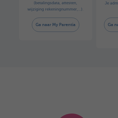
(betalingsdata, attesten,
Je admi
wijziging rekeningnummer,…).
Ga naar My Parentia
Ga na