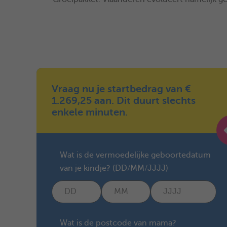
Vraag nu je startbedrag van €
1.269,25 aan. Dit duurt slechts
enkele minuten.
Wat is de vermoedelijke geboortedatum
van je kindje? (DD/MM/JJJJ)
Wat is de postcode van mama?