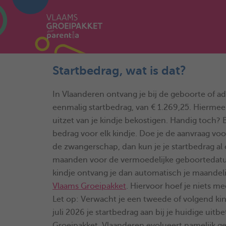
Startbedrag, wat is dat?
In Vlaanderen ontvang je bij de geboorte of ad
eenmalig startbedrag, van € 1.269,25. Hiermee
uitzet van je kindje bekostigen. Handig toch? Bi
bedrag voor elk kindje. Doe je de aanvraag voor
de zwangerschap, dan kun je je startbedrag al
maanden voor de vermoedelijke geboortedatu
kindje ontvang je dan automatisch je maandeli
Vlaams Groeipakket
. Hiervoor hoef je niets me
Let op: Verwacht je een tweede of volgend kin
juli 2026 je startbedrag aan bij je huidige uitb
Groeipakket. Vlaanderen evolueert namelijk gele