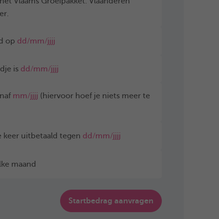
an het Vlaams Groeipakket. Vlaanderen
er.
ld op
dd/mm/jjjj
dje is
dd/mm/jjjj
anaf
mm/jjjj
(hiervoor hoef je niets meer te
 keer uitbetaald tegen
dd/mm/jjjj
elke maand
Startbedrag aanvragen