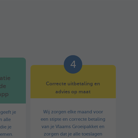
4
atie
Correcte uitbetaling en
 de
advies op maat
app
Wij zorgen elke maand voor
geeft je
een stipte en correcte betaling
 alle
van je Vlaams Groeipakket en
die je
zorgen dat je alle toeslagen
nemen.