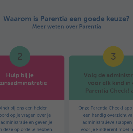
Waarom is Parentia een goede keuze?
Meer weten
over Parentia
2
3
Hulp bij je
Volg de administr
zinsadministratie
voor elk kind in
Parentia Check! 
vindt bij ons een helder
Onze Parentia Check! app 
ord op je vragen over je
een handig overzicht van
administratie en geven je
administratieve stappen 
m deze op orde te hebben.
voor je kind(eren) moet 