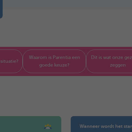
Waarom is Parentia een
Dit is wat onze ge
 situatie?
goede keuze?
zeggen
Wanneer wordt het star