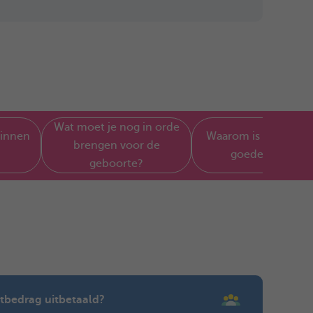
Wat moet je nog in orde
zinnen
Waarom is Parentia 
brengen voor de
goede keuze?
geboorte?
tbedrag uitbetaald?