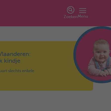
Menu
Zoeken
 Vlaanderen:
k kindje
duurt slechts enkele