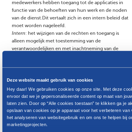
medewerkers hebben toegang tot de applicaties in
functie van de behoeften van hun werk en de noden
van de dienst.Dit vertaalt zich in een intern beleid dat
moet worden nageleefd.
Intern
: het wijzigen van de rechten en toegang is
alleen mogelijk met toestemming van de
verantwoordelijken en met inachtneming van de
relevante procedures.
Extern
: klanten hebben alleen toegang tot hun eigen
gegevens.
beveiligd datatransport: al het dataverkeer via het
Deze website maakt gebruik van cookies
internet wordt versleuteld volgens de huidige
Hey daar! We gebruiken cookies op onze site. Met deze coo
standaarden die op de markt beschikbaar zijn.
ervoor dat we je gepersonaliseerde content op maat van jou
beveiliging tegen virussen en internettoegang: zowel
laten zien. Door op “Alle cookies toestaan” te klikken ga je 
de servers als de desktops en laptops worden beveiligd
opslaan van cookies op je apparaat voor het verbeteren van 
het analyseren van websitegebruik en om ons te helpen bij 
met de nodige antivirussoftware.
marketingprojecten.
garanderen van de continuïteit van de bedrijfsvoering