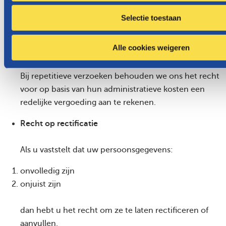
c
van het aantal verzoeken kan die termijn indien nodig
Selectie toestaan
t
met nog eens 2 maanden worden verlengd. We
i
brengen u dan binnen een maand na ontvangst van
e
Alle cookies weigeren
het verzoek van deze verlenging op de hoogte.
Bij repetitieve verzoeken behouden we ons het recht
voor op basis van hun administratieve kosten een
redelijke vergoeding aan te rekenen.
Recht op rectificatie
Als u vaststelt dat uw persoonsgegevens:
onvolledig zijn
onjuist zijn
dan hebt u het recht om ze te laten rectificeren of
aanvullen.